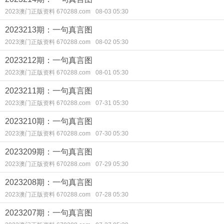
2023澳门正版资料 670288.com
08-03 05:30
2023213期：一句真言图
2023澳门正版资料 670288.com
08-02 05:30
2023212期：一句真言图
2023澳门正版资料 670288.com
08-01 05:30
2023211期：一句真言图
2023澳门正版资料 670288.com
07-31 05:30
2023210期：一句真言图
2023澳门正版资料 670288.com
07-30 05:30
2023209期：一句真言图
2023澳门正版资料 670288.com
07-29 05:30
2023208期：一句真言图
2023澳门正版资料 670288.com
07-28 05:30
2023207期：一句真言图