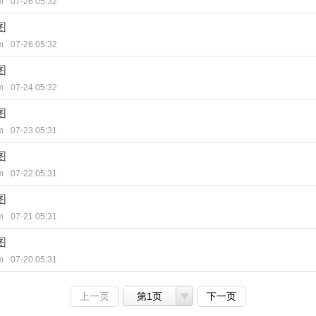
m
07-26 05:32
图
m
07-26 05:32
图
m
07-24 05:32
图
m
07-23 05:31
图
m
07-22 05:31
图
m
07-21 05:31
图
m
07-20 05:31
上一页
第1页
下一页