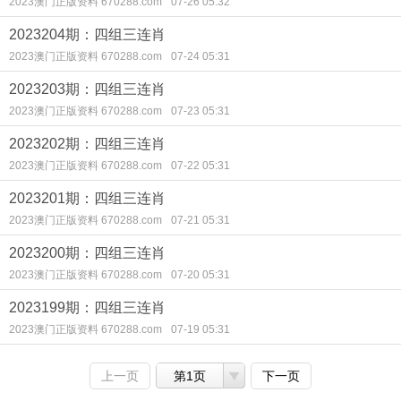
2023澳门正版资料 670288.com
07-26 05:32
2023204期：四组三连肖
2023澳门正版资料 670288.com
07-24 05:31
2023203期：四组三连肖
2023澳门正版资料 670288.com
07-23 05:31
2023202期：四组三连肖
2023澳门正版资料 670288.com
07-22 05:31
2023201期：四组三连肖
2023澳门正版资料 670288.com
07-21 05:31
2023200期：四组三连肖
2023澳门正版资料 670288.com
07-20 05:31
2023199期：四组三连肖
2023澳门正版资料 670288.com
07-19 05:31
上一页
第1页
下一页