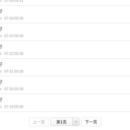
m
07-26 05:31
仔
m
07-24 05:30
仔
m
07-23 05:30
仔
m
07-22 05:30
仔
m
07-21 05:30
仔
m
07-20 05:30
仔
m
07-19 05:30
上一页
第1页
下一页